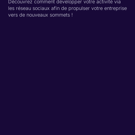
Découvrez comment développer votre activité via
les réseau sociaux afin de propulser votre entreprise
vers de nouveaux sommets !
Acquérez la certification « Intégrer
l’intelligence artificielle conversationnelle dans
le cycle de vente » (Fiche
RS6372
) et
propulsez votre activité commerciale !
Pourquoi cette formation
?
Dans un contexte où les réseaux sociaux sont
devenus incontournables dans le
développement commercial, savoir les utiliser
de manière stratégique est un atout essentiel
pour accroître sa visibilité, attirer de nouveaux
clients et fidéliser sa communauté.